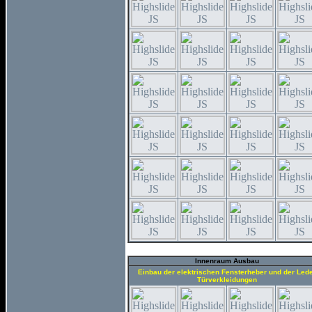
Innenraum Ausbau
Einbau der elektrischen Fensterheber und der Led
Türverkleidungen