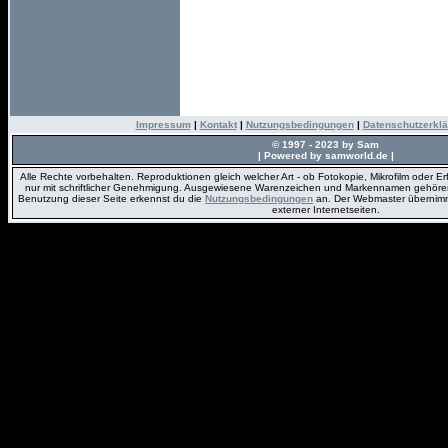
Impressum
|
Kontakt
|
Nutzungsbedingungen
|
Datenschutzerkl
© 1997 - 2023 by Sam
| Powered by samworld.de |
Alle Rechte vorbehalten. Reproduktionen gleich welcher Art - ob Fotokopie, Mikrofilm oder E
nur mit schriftlicher Genehmigung. Ausgewiesene Warenzeichen und Markennamen gehören 
Benutzung dieser Seite erkennst du die
Nutzungsbedingungen
an. Der Webmaster übernimmt 
externer Internetseiten.