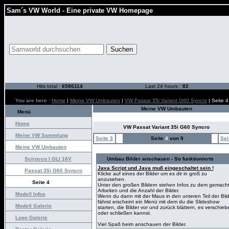
Sam´s VW World - Eine private VW Homepage
Hits total :
6586114
Last 24 hours :
82
You are here :
Home
|
Meine VW Umbauten
|
VW Passat 35i Variant G60 Syncro
| Seite 4
Meine VW Umbauten
Menü
Home
VW Passat Variant 35i G60 Syncro
Meine VW Sammlung
Seite 3
Seite
4
von 9
Sei
Meine VW Umbauten
Scirocco I GLI 16V
Umbau Bilder anschauen - So funktionierts
Java Script und Java muß eingeschaltet sein !
Passat 35i G60 Syncro
Klicke auf eines der Bilder um es dir in groß zu
anzusehen.
Seite 4
Unter den großen Bildern stehen Infos zu dem gemach
Arbeiten und die Anzahl der Bilder.
Modell Infos
Wenn du dann mit der Maus in den unteren Teil der Bild
fährst erscheint ein Menü mit dem du die Slideshow
Modell Galerie
starten, die Bilder vor und zurück blättern, es verschieb
oder schließen kannst.
Logo Galerie
Viel Spaß beim anschauen der Bilder.