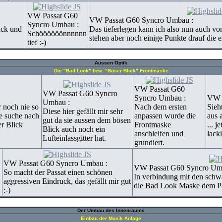
VW Passat G60
VW Passat G60 Syncro Umbau :
Syncro Umbau :
uck und
Das tieferlegen kann ich also nun auch von
Schöööööönnnnnn
.
stehen aber noch einige Punkte drauf die e
tief :-)
Aussen Optik
Die "Bad Look" bzw. "Böser Blick" Frontmaske
VW Passat G60
VW Passat G60 Syncro
Syncro Umbau :
VW P
Umbau :
r noch nie so
Nach dem ersten
Sieh
Diese hier gefällt mir sehr
ie suche nach
anpassen wurde die
aus 
gut da sie aussen dem bösen
r Blick
Frontmaske
... 
Blick auch noch ein
anschleifen und
lack
Lufteinlassgitter hat.
grundiert.
VW Passat G60 Syncro Umbau :
VW Passat G60 Syncro Um
So macht der Passat einen schönen
In verbindung mit den schwa
aggressiven Eindruck, das gefällt mir gut
die Bad Look Maske dem Pass
:-)
Der Umbau des Innenraums
Einbau der Musik Anlage