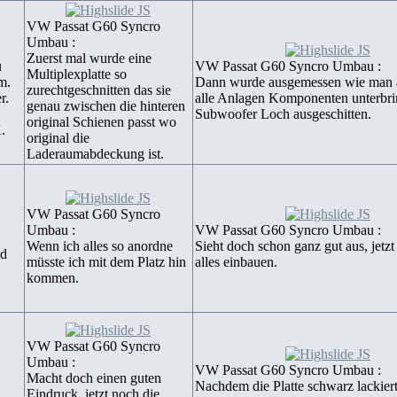
VW Passat G60 Syncro
Umbau :
Zuerst mal wurde eine
u
VW Passat G60 Syncro Umbau :
Multiplexplatte so
m.
Dann wurde ausgemessen wie man 
zurechtgeschnitten das sie
r.
alle Anlagen Komponenten unterbri
genau zwischen die hinteren
Subwoofer Loch ausgeschitten.
original Schienen passt wo
.
original die
Laderaumabdeckung ist.
VW Passat G60 Syncro
Umbau :
VW Passat G60 Syncro Umbau :
Wenn ich alles so anordne
Sieht doch schon ganz gut aus, jetzt
nd
müsste ich mit dem Platz hin
alles einbauen.
kommen.
VW Passat G60 Syncro
Umbau :
VW Passat G60 Syncro Umbau :
Macht doch einen guten
Nachdem die Platte schwarz lackier
Eindruck, jetzt noch die