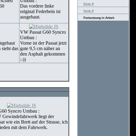
rschied
Umbau :
Seite 8
60
Das vordere linke
original Federbein ist
Seite 9
ausgebaut.
Fortsetzung in Arbeit
VW Passat G60 Syncro
Umbau :
ngebaut
Vorne ist der Passat jetzt
 sieht das
gute 9,5 cm näher an
den Asphalt gekommen
:-))
G60 Syncro Umbau :
Gewindefahrwerk liegt der
t wie ein Brett auf der Strasse, ich
rieden mit dem Fahrwerk.