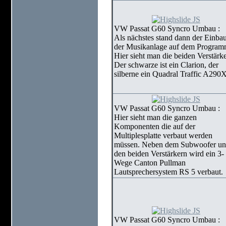
VW Passat G60 Syncro Umbau :
Als nächstes stand dann der Einba
der Musikanlage auf dem Program
Hier sieht man die beiden Verstärke
Der schwarze ist ein Clarion, der
silberne ein Quadral Traffic A290X
VW Passat G60 Syncro Umbau :
Hier sieht man die ganzen
Komponenten die auf der
Multiplesplatte verbaut werden
müssen. Neben dem Subwoofer u
den beiden Verstärkern wird ein 3-
Wege Canton Pullman
Lautsprechersystem RS 5 verbaut.
VW Passat G60 Syncro Umbau :