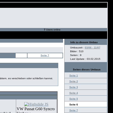
7
Users online
Info zu diesem Umbau
Umbauzeit :
03/06 - 11/07
Bilder : 510
Seiten : 9
Seite 7
Last Update : 03.02.2015
Seiten dieses Umbaus
Seite 1
ättern, es verschieben oder schließen kannst.
Seite 2
Seite 3
Seite 4
Seite 5
Seite 6
VW Passat G60 Syncro
Seite 7