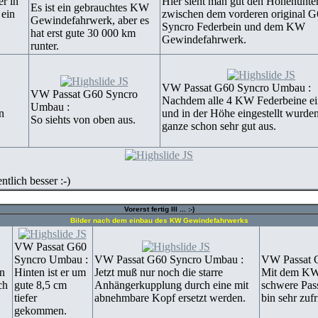
r in
Hier sieht man gut den Höhenunte
Es ist ein gebrauchtes KW
 ein
zwischen dem vorderen original G
Gewindefahrwerk, aber es
Syncro Federbein und dem KW
hat erst gute 30 000 km
Gewindefahrwerk.
runter.
VW Passat G60 Syncro Umbau :
VW Passat G60 Syncro
Nachdem alle 4 KW Federbeine ei
Umbau :
n
und in der Höhe eingestellt wurden
So siehts von oben aus.
ganze schon sehr gut aus.
tlich besser :-)
Vorerst fertig III ... :-)
Bilder nach dem einbau des KW Gewindefahrwerks
VW Passat G60
Syncro Umbau :
VW Passat G60 Syncro Umbau :
VW Passat 
en
Hinten ist er um
Jetzt muß nur noch die starre
Mit dem KW 
ch
gute 8,5 cm
Anhängerkupplung durch eine mit
schwere Passa
tiefer
abnehmbare Kopf ersetzt werden.
bin sehr zuf
gekommen.