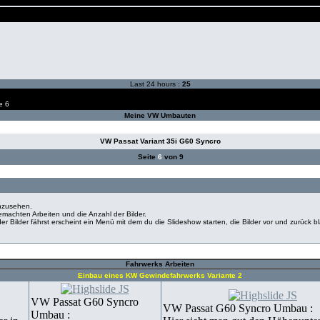
Last 24 hours :
25
e 6
Meine VW Umbauten
VW Passat Variant 35i G60 Syncro
Seite
6
von 9
anzusehen.
machten Arbeiten und die Anzahl der Bilder.
r Bilder fährst erscheint ein Menü mit dem du die Slideshow starten, die Bilder vor und zurück bl
Fahrwerks Arbeiten
Einbau eines KW Gewindefahrwerks Variante 2
VW Passat G60 Syncro
VW Passat G60 Syncro Umbau :
Umbau :