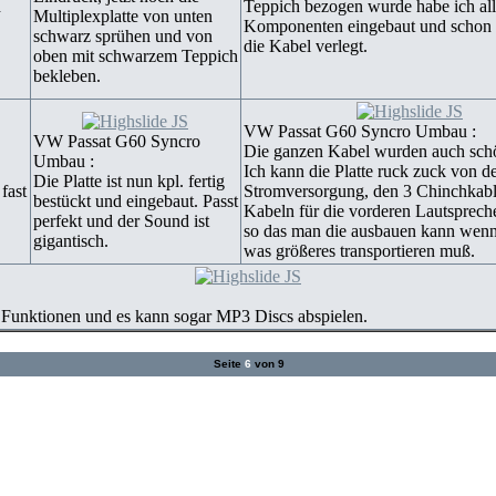
d
Teppich bezogen wurde habe ich all
Multiplexplatte von unten
Komponenten eingebaut und schon 
schwarz sprühen und von
die Kabel verlegt.
oben mit schwarzem Teppich
bekleben.
VW Passat G60 Syncro Umbau :
VW Passat G60 Syncro
Die ganzen Kabel wurden auch schö
Umbau :
Ich kann die Platte ruck zuck von d
Die Platte ist nun kpl. fertig
 fast
Stromversorgung, den 3 Chinchkab
bestückt und eingebaut. Passt
Kabeln für die vorderen Lautsprech
perfekt und der Sound ist
so das man die ausbauen kann wen
gigantisch.
was größeres transportieren muß.
n Funktionen und es kann sogar MP3 Discs abspielen.
Seite
6
von 9