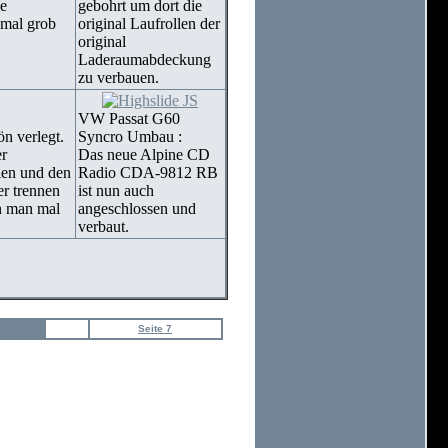
e
gebohrt um dort die
mal grob
original Laufrollen der
original
Laderaumabdeckung
zu verbauen.
VW Passat G60
n verlegt.
Syncro Umbau :
er
Das neue Alpine CD
len und den
Radio CDA-9812 RB
er trennen
ist nun auch
n man mal
angeschlossen und
verbaut.
Seite 7