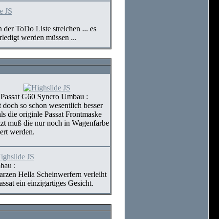
 der ToDo Liste streichen ... es
rledigt werden müssen ...
assat G60 Syncro Umbau :
t doch so schon wesentlich besser
als die originle Passat Frontmaske
jetzt muß die nur noch in Wagenfarbe
iert werden.
bau :
rzen Hella Scheinwerfern verleiht
at ein einzigartiges Gesicht.