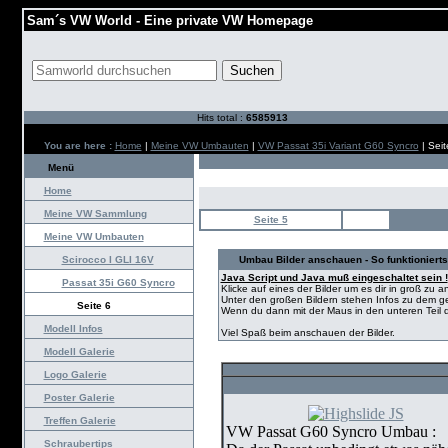
Sam´s VW World - Eine private VW Homepage
Hits total :
6585913
You are here :
Home
|
Meine VW Umbauten
|
VW Passat 35i Variant G60 Syncro
| Seit
Menü
Home
Meine VW Sammlung
Seite 5
Meine VW Umbauten
Scirocco I GLI 16V
Umbau Bilder anschauen - So funktionierts
Java Script und Java muß eingeschaltet sein !
Passat 35i G60 Syncro
Klicke auf eines der Bilder um es dir in groß zu 
Unter den großen Bildern stehen Infos zu dem ge
Seite 6
Wenn du dann mit der Maus in den unteren Teil de
Modell Infos
Viel Spaß beim anschauen der Bilder.
Modell Galerie
Logo Galerie
Poster Galerie
Treffen Galerie
VW Passat G60 Syncro Umbau :
Schraubertips